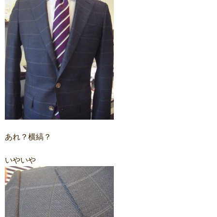
あれ？横縞？
いやいや