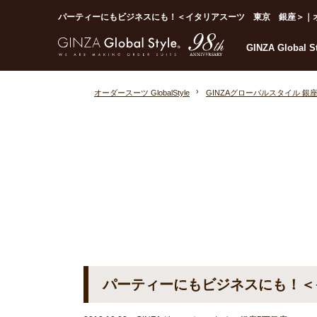
パーティーにもビジネスにも！＜イタリアスーツ 東京 銀座＞｜オーダー
GINZA Global 
オーダースーツ GlobalStyle
GINZAグローバルスタイル 銀
パーティーにもビジネスにも！＜