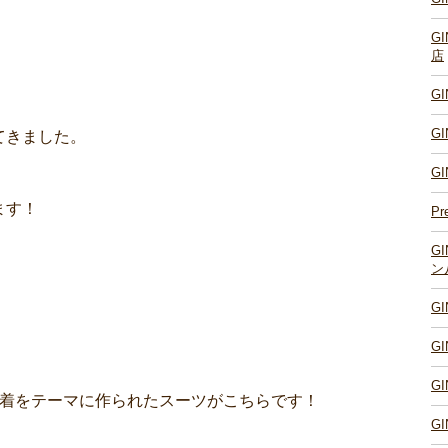
G
店
G
G
てきました。
G
ます！
Pr
G
ン
G
G
G
1着をテーマに作られたスーツがこちらです！
G