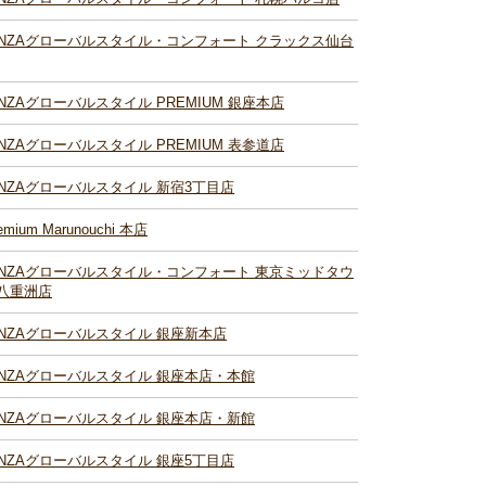
INZAグローバルスタイル・コンフォート クラックス仙台
INZAグローバルスタイル PREMIUM 銀座本店
INZAグローバルスタイル PREMIUM 表参道店
INZAグローバルスタイル 新宿3丁目店
emium Marunouchi 本店
INZAグローバルスタイル・コンフォート 東京ミッドタウ
八重洲店
INZAグローバルスタイル 銀座新本店
INZAグローバルスタイル 銀座本店・本館
INZAグローバルスタイル 銀座本店・新館
INZAグローバルスタイル 銀座5丁目店