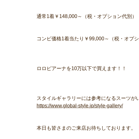
通常1着￥148,000～（税・オプション代別）
コンビ価格1着当たり￥99,000～（税・オプ
ロロピアーナを10万以下で買えます！！
スタイルギャラリーには参考になるスーツが
https://www.global-style.jp/style-gallery/
本日も皆さまのご来店お待ちしております。