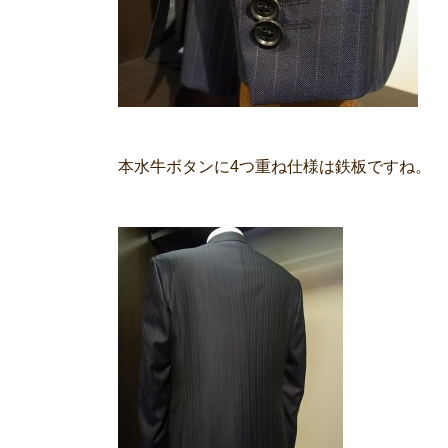
本水牛ボタンに4つ重ね仕様は鉄板ですね。