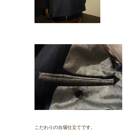
こだわりの台場仕立てです。