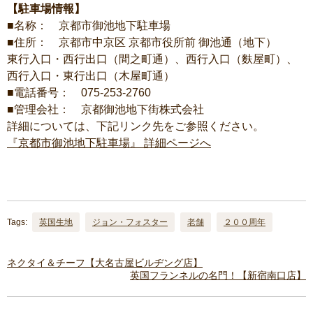
【駐車場情報】
■名称： 京都市御池地下駐車場
■住所： 京都市中京区 京都市役所前 御池通（地下）
東行入口・西行出口（間之町通）、西行入口（麩屋町）、
西行入口・東行出口（木屋町通）
■電話番号： 075-253-2760
■管理会社： 京都御池地下街株式会社
詳細については、下記リンク先をご参照ください。
『京都市御池地下駐車場』 詳細ページへ
Tags:
英国生地
ジョン・フォスター
老舗
２００周年
ネクタイ＆チーフ【大名古屋ビルヂング店】
英国フランネルの名門！【新宿南口店】