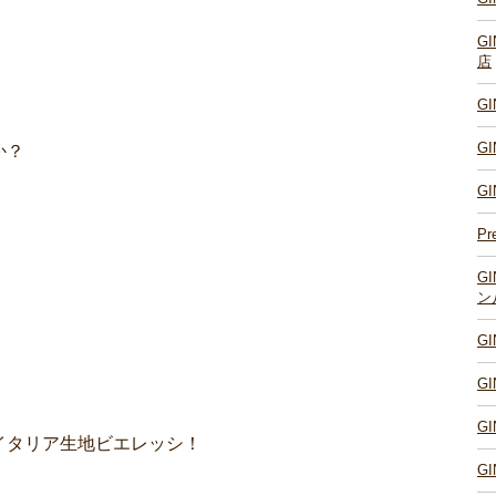
G
店
G
G
か？
G
！
Pr
G
ン
G
G
G
イタリア生地ビエレッシ！
G