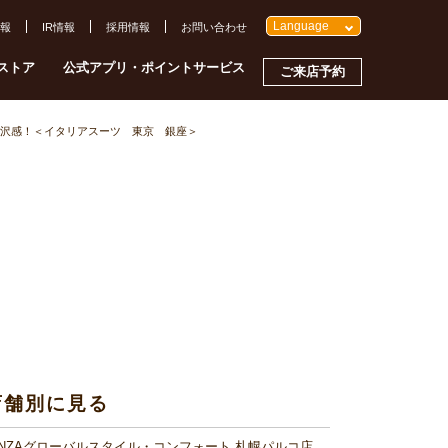
Language
報
IR情報
採用情報
お問い合わせ
ストア
公式アプリ・ポイントサービス
ご来店予約
沢感！＜イタリアスーツ 東京 銀座＞
店舗別に見る
INZAグローバルスタイル・コンフォート 札幌パルコ店