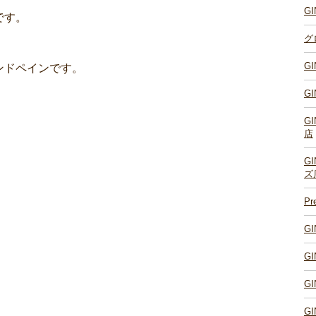
G
です。
グ
G
ンドペインです。
G
G
店
G
ズ
P
G
G
G
G