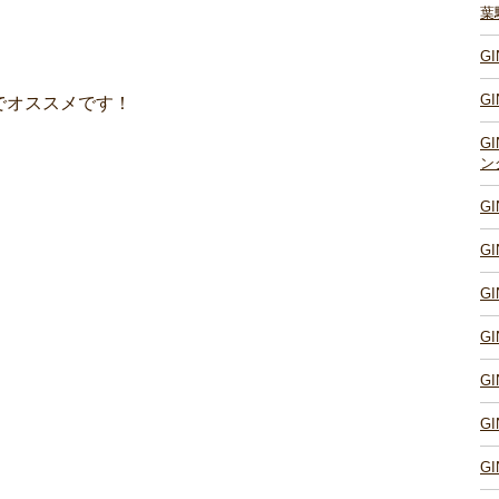
葉
G
G
でオススメです！
G
ン
G
G
G
G
G
G
G