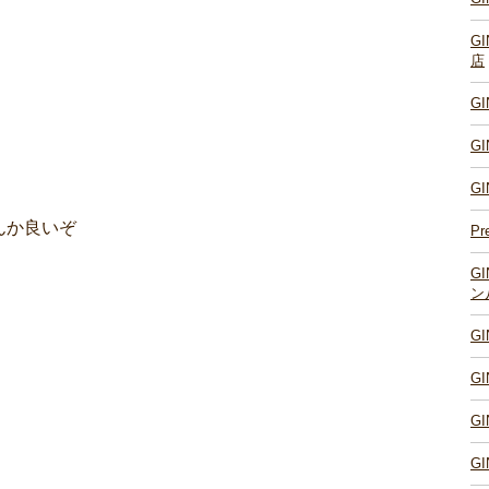
G
店
G
G
。
G
んか良いぞ
Pr
G
ン
G
G
G
G