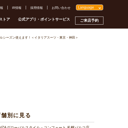
Language
報
IR情報
採用情報
お問い合わせ
ストア
公式アプリ・ポイントサービス
ご来店予約
ルシーズン使えます！＜イタリアスーツ・東京・神田＞
店舗別に見る
INZAグローバルスタイル・コンフォート 札幌パルコ店