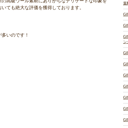
来の高級ウール素材にありがちなデリケートな印象を
葉
おいても絶大な評価を獲得しております。
G
G
が多いのです！
G
ン
G
G
G
G
G
G
G