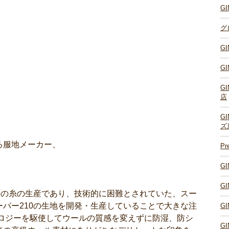
G
グ
G
G
G
店
G
ズ
る服地メーカー、
P
G
G
手の糸の生産であり、技術的に困難とされていた、スー
パー210の生地を開発・生産していることで大きな注
G
ノロジーを駆使してウールの質感を変えずに防湿、防シ
G