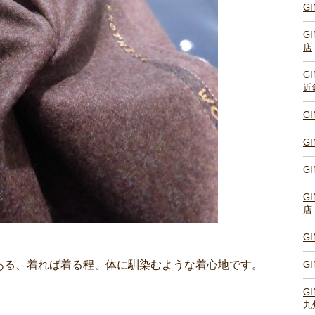
G
G
店
G
近
G
G
G
G
店
G
ある、着れば着る程、体に馴染むような着心地です。
G
G
九