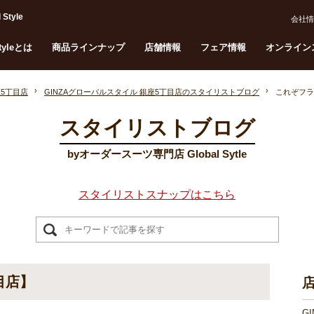
tyle
会社情
Styleとは
商品ラインナップ
店舗情報
フェア情報
オンライン
座5丁目店
GINZAグローバルスタイル 銀座5丁目店のスタイリストブログ
これぞフラ
スタイリストブログ
byオーダースーツ専門店 Global Sytle
スタイリストスナップはこちら
目店】
G