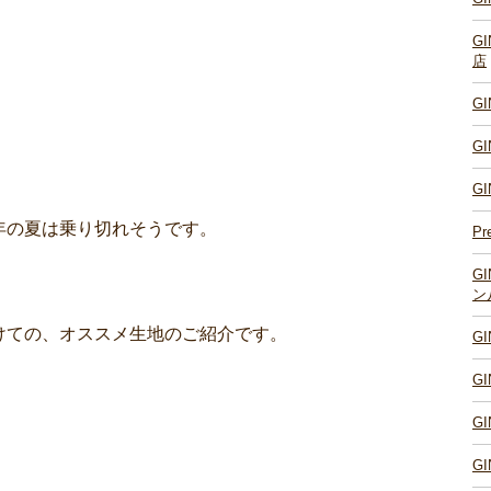
G
店
G
G
。
G
年の夏は乗り切れそうです。
Pr
G
ン
けての、オススメ生地のご紹介です。
G
G
G
G