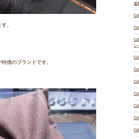
葉
G
ます。
G
G
ン
G
が特徴のブランドです。
G
G
G
G
G
G