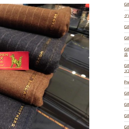
G
グ
G
G
G
店
G
ズ
P
G
G
G
G