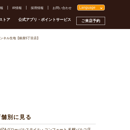
Language
報
IR情報
採用情報
お問い合わせ
ストア
公式アプリ・ポイントサービス
ご来店予約
ンネル生地【銀座5丁目店】
店舗別に見る
INZAグローバルスタイル・コンフォート 札幌パルコ店