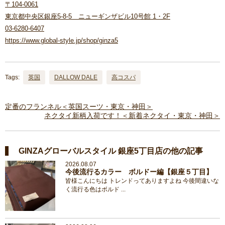
〒104-0061
東京都中央区銀座5-8-5 ニューギンザビル10号館 1・2F
03-6280-6407
https://www.global-style.jp/shop/ginza5
Tags:
英国
DALLOW DALE
高コスパ
定番のフランネル＜英国スーツ・東京・神田＞
ネクタイ新柄入荷です！＜新着ネクタイ・東京・神田＞
GINZAグローバルスタイル 銀座5丁目店の他の記事
2026.08.07
今後流行るカラー ボルドー編【銀座５丁目】
皆様こんにちは トレンドってありますよね 今後間違いな
く流行る色はボルド ...