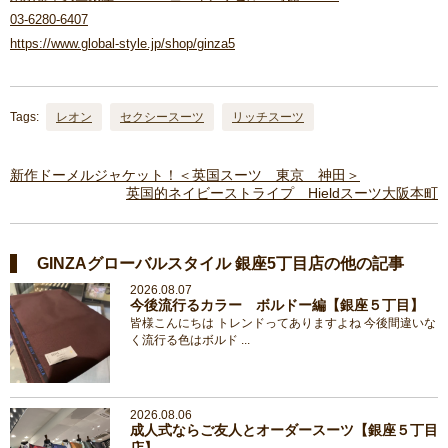
03-6280-6407
https://www.global-style.jp/shop/ginza5
Tags:
レオン
セクシースーツ
リッチスーツ
新作ドーメルジャケット！＜英国スーツ 東京 神田＞
英国的ネイビーストライプ Hieldスーツ大阪本町
GINZAグローバルスタイル 銀座5丁目店の他の記事
2026.08.07
今後流行るカラー ボルドー編【銀座５丁目】
皆様こんにちは トレンドってありますよね 今後間違いな
く流行る色はボルド ...
2026.08.06
成人式ならご友人とオーダースーツ【銀座５丁目
店】