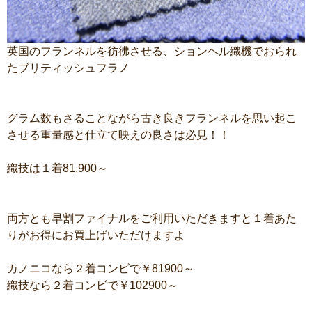
英国のフランネルを彷彿させる、ションヘル織機でおられ
たブリティッシュフラノ
グラム数もさることながら古き良きフランネルを思い起こ
させる重量感と仕立て映えの良さは必見！！
織技は１着81,900～
両方とも早割ファイナルをご利用いただきますと１着あた
りがお得にお買上げいただけますよ
カノニコなら２着コンビで￥81900～
織技なら２着コンビで￥102900～