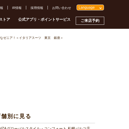
Language
報
IR情報
採用情報
お問い合わせ
ストア
公式アプリ・ポイントサービス
ご来店予約
なゼニア！＜イタリアスーツ 東京 銀座＞
店舗別に見る
INZAグローバルスタイル・コンフォート 札幌パルコ店