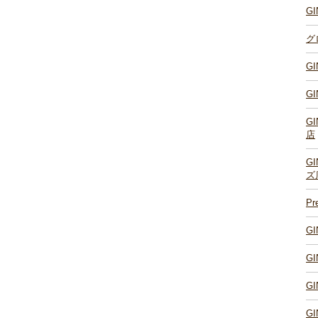
G
グ
G
G
G
店
G
ズ
P
。
G
G
G
G