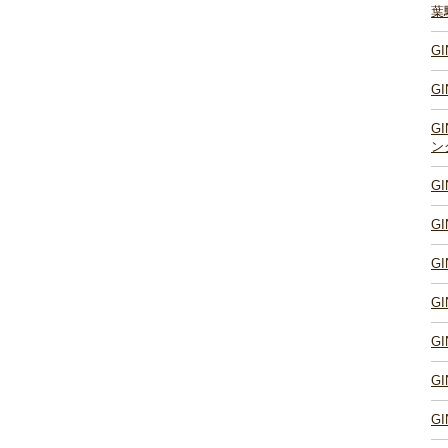
葉
G
G
G
ン
G
G
G
G
G
G
G