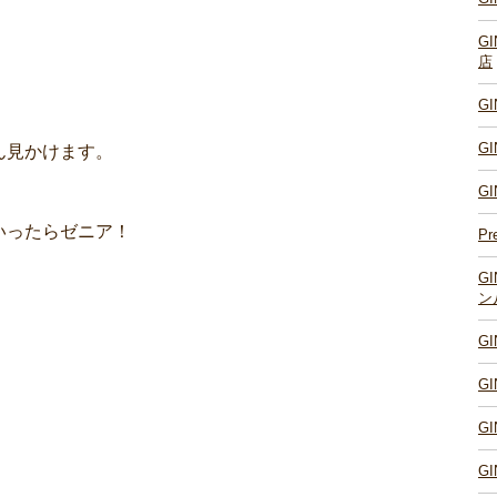
G
店
G
G
ん見かけます。
G
いったらゼニア！
Pr
G
ン
G
G
。
G
G