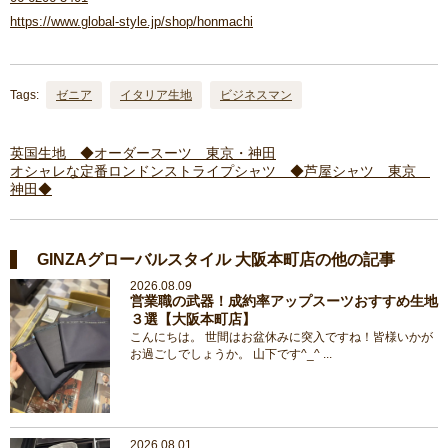
https://www.global-style.jp/shop/honmachi
Tags:
ゼニア
イタリア生地
ビジネスマン
英国生地 ◆オーダースーツ 東京・神田
オシャレな定番ロンドンストライプシャツ ◆芦屋シャツ 東京
神田◆
GINZAグローバルスタイル 大阪本町店の他の記事
2026.08.09
営業職の武器！成約率アップスーツおすすめ生地
３選【大阪本町店】
こんにちは。 世間はお盆休みに突入ですね！皆様いかが
お過ごしでしょうか。 山下です^_^ ...
2026.08.01