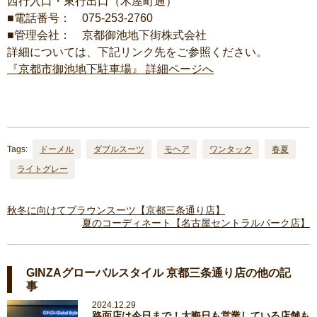
西行入口・東行出口（木屋町通）
■電話番号： 075-253-2760
■管理会社： 京都御池地下街株式会社
詳細については、下記リンク先をご参照ください。
『京都市御池地下駐車場』 詳細ページへ
Tags:
ドーメル
ダブルスーツ
モヘア
ワンタック
春夏
ライトグレー
秋冬に向けてブラウンスーツ【京都三条通り店】
夏のコーディネート【名古屋セントラルパーク店】
GINZAグローバルスタイル 京都三条通り店の他の記
事
2024.12.29
路面店は今日まで！大晦日も営業している店舗も