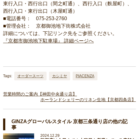
東行入口・西行出口（間之町通）、西行入口（麩屋町）、
西行入口・東行出口（木屋町通）
■電話番号： 075-253-2760
■管理会社： 京都御池地下街株式会社
詳細については、下記リンク先をご参照ください。
『京都市御池地下駐車場』 詳細ページへ
Tags:
オーダースーツ
カシミヤ
PIACENZA
営業時間のご案内【神田中央通り店】
ホーランドシェリーのリネン生地【京都四条店】
GINZAグローバルスタイル 京都三条通り店の他の記
事
2024.12.29