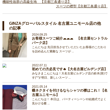
機能性抜群の高級生地 【京都三条通り店】
スーツの襟型【京都三条通り店】
GINZAグローバルスタイル 名古屋ユニモール店の他
の記事
2024.09.25
お客様スーツご紹介☁☁☁ 【名古屋セントラル
パーク店】
こんにちは 先日担当させていただいたお客様のこだわり
を詰め込んだ素敵な スーツが ...
2022.07.11
初めての方必見です🔥【大名古屋ビルヂング店】
みなさまこんにちは！大名古屋ビルヂング店の鈴木(茶)で
す(^^)/ 明日、新しいスーツ ...
2021.05.14
蝶ネクタイを付けるならシャツの襟はこれ！【名
古屋ユニモール】
こんにちは！ 本日は、パーティーシーンや結婚式でよく
見かける蝶 ...