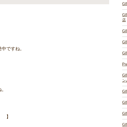
G
G
店
G
G
発中ですね。
G
Pr
G
ン
ね。
G
G
G
枚 】
G