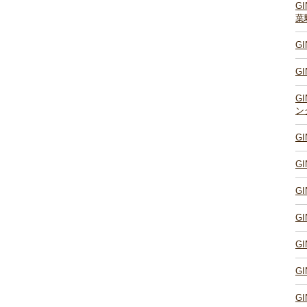
G
葉
G
G
G
ン
G
G
G
G
G
G
G