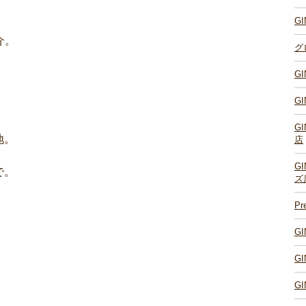
G
介。
グ
G
G
G
地。
店
G
で。
ズ
P
G
G
G