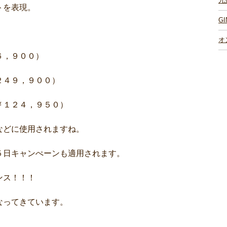
九
を表現。
G
オ
，９００）
４９，９００）
１２４，９５０）
などに使用されますね。
日キャンぺーンも適用されます。
ンス！！！
なってきています。