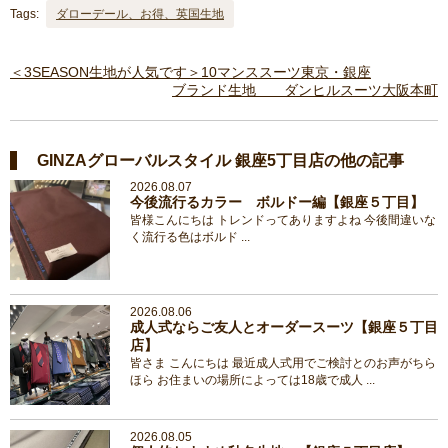
Tags:
ダローデール、お得、英国生地
＜3SEASON生地が人気です＞10マンススーツ東京・銀座
ブランド生地 ダンヒルスーツ大阪本町
GINZAグローバルスタイル 銀座5丁目店の他の記事
2026.08.07
今後流行るカラー ボルドー編【銀座５丁目】
皆様こんにちは トレンドってありますよね 今後間違いな
く流行る色はボルド ...
2026.08.06
成人式ならご友人とオーダースーツ【銀座５丁目
店】
皆さま こんにちは 最近成人式用でご検討とのお声がちら
ほら お住まいの場所によっては18歳で成人 ...
2026.08.05