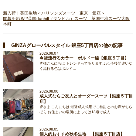
新入荷！英国生地＜ハリソンズスーツ 東京 銀座＞
開幕を彩る!?英国dunhill（ダンヒル）スーツ 英国生地スーツ大阪
本町
GINZAグローバルスタイル 銀座5丁目店の他の記事
2026.08.07
今後流行るカラー ボルドー編【銀座５丁目】
皆様こんにちは トレンドってありますよね 今後間違いな
く流行る色はボルド ...
2026.08.06
成人式ならご友人とオーダースーツ【銀座５丁目
店】
皆さま こんにちは 最近成人式用でご検討とのお声がちら
ほら お住まいの場所によっては18歳で成人 ...
2026.08.05
個人的おすすめ秋冬生地 【銀座５丁目店】