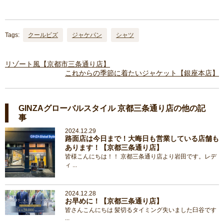
Tags:
クールビズ
ジャケパン
シャツ
リゾート風【京都市三条通り店】
これからの季節に着たいジャケット【銀座本店】
GINZAグローバルスタイル 京都三条通り店の他の記
事
2024.12.29
路面店は今日まで！大晦日も営業している店舗も
あります！【京都三条通り店】
皆様こんにちは！！ 京都三条通り店より岩田です。レデ
ィ ...
2024.12.28
お早めに！【京都三条通り店】
皆さんこんにちは 髪切るタイミング失いました臼谷です
...