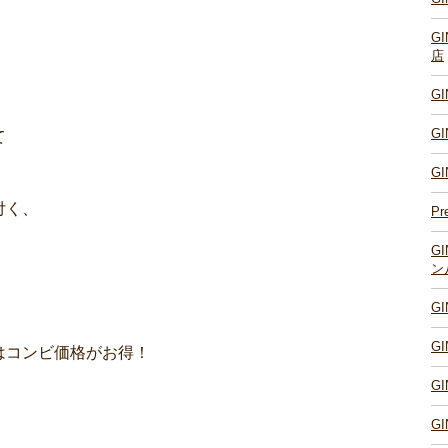
G
店
G
G
て
G
付く、
Pr
G
ン
G
G
はコンビ価格がお得！
G
G