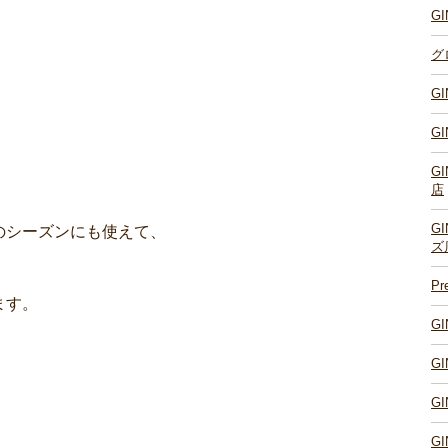
G
グ
G
G
G
店
G
のシーズンにも使えて、
ズ
P
ます。
G
G
G
G