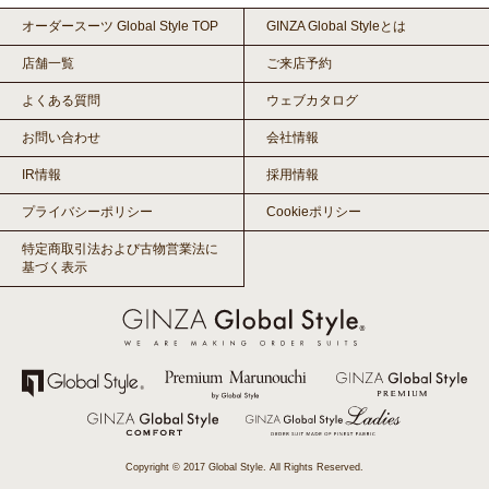
オーダースーツ Global Style TOP
GINZA Global Styleとは
店舗一覧
ご来店予約
よくある質問
ウェブカタログ
お問い合わせ
会社情報
IR情報
採用情報
プライバシーポリシー
Cookieポリシー
特定商取引法および古物営業法に
基づく表示
Copyright © 2017 Global Style. All Rights Reserved.