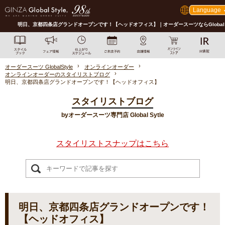
Language
明日、京都四条店グランドオープンです！【ヘッドオフィス】｜オーダースーツならGlobal S
オーダースーツ GlobalStyle
オンラインオーダー
オンラインオーダーのスタイリストブログ
明日、京都四条店グランドオープンです！【ヘッドオフィス】
スタイリストブログ
byオーダースーツ専門店 Global Sytle
スタイリストスナップはこちら
明日、京都四条店グランドオープンです！
【ヘッドオフィス】