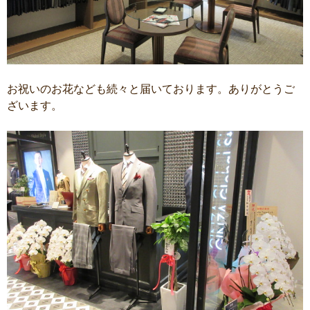
お祝いのお花なども続々と届いております。ありがとうご
ざいます。