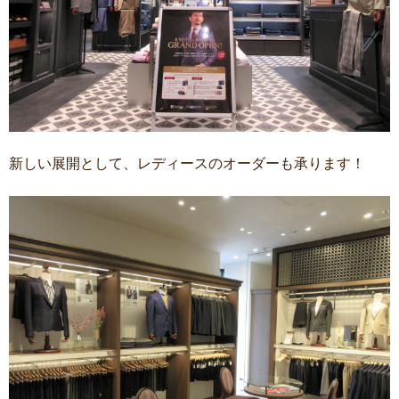
新しい展開として、レディースのオーダーも承ります！