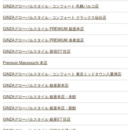
GINZAグローバルスタイル・コンフォート 札幌パルコ店
GINZAグローバルスタイル・コンフォート クラックス仙台店
GINZAグローバルスタイル PREMIUM 銀座本店
GINZAグローバルスタイル PREMIUM 表参道店
GINZAグローバルスタイル 新宿3丁目店
Premium Marunouchi 本店
GINZAグローバルスタイル・コンフォート 東京ミッドタウン八重洲店
GINZAグローバルスタイル 銀座新本店
GINZAグローバルスタイル 銀座本店・本館
GINZAグローバルスタイル 銀座本店・新館
GINZAグローバルスタイル 銀座5丁目店