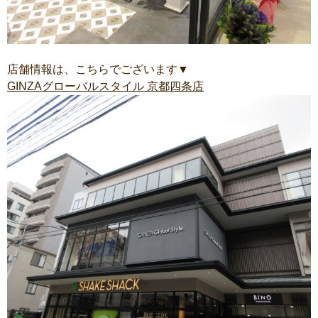
店舗情報は、こちらでございます▼
GINZAグローバルスタイル 京都四条店