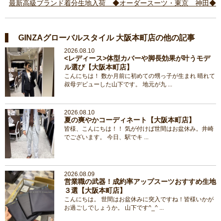
最新高級ブランド着分生地入荷 ◆オーダースーツ・東京 神田◆
GINZAグローバルスタイル 大阪本町店の他の記事
2026.08.10
<レディース>体型カバーや脚長効果が叶うモデ
ル選び【大阪本町店】
こんにちは！ 数か月前に初めての甥っ子が生まれ 晴れて
叔母デビューした山下です。 地元が九 ...
2026.08.10
夏の爽やかコーディネート【大阪本町店】
皆様、こんにちは！！ 気が付けば世間はお盆休み。井崎
でございます。 今日、駅でキ ...
2026.08.09
営業職の武器！成約率アップスーツおすすめ生地
３選【大阪本町店】
こんにちは。 世間はお盆休みに突入ですね！皆様いかが
お過ごしでしょうか。 山下です^_^ ...