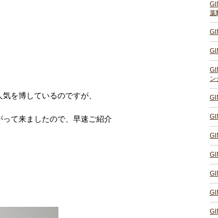
G
葉
G
G
G
ン
人気を博しているのですが、
G
G
がって来ましたので、早速ご紹介
G
G
G
G
G