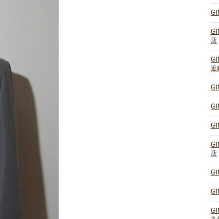
G
G
店
G
近
G
G
G
G
店
G
G
G