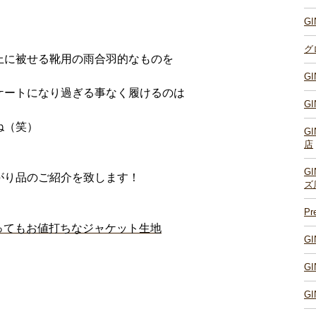
G
グ
上に被せる靴用の雨合羽的なものを
G
ケートになり過ぎる事なく履けるのは
G
ね（笑）
G
店
G
がり品のご紹介を致します！
ズ
P
とってもお値打ちなジャケット生地
G
G
G