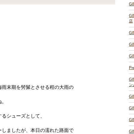
G
G
店
G
G
G
Pr
G
ン
梅雨末期を髣髴とさせる程の大雨の
G
ね。
G
するシューズとして、
G
ーしましたが、本日の濡れた路面で
G