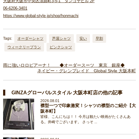
大阪府大阪市中央区淡路町3-5-1 タンゴヤビル 2F
06-6206-3401
https://www.global-style.jp/shop/honmachi
Tags:
オーダーシャツ
芦屋シャツ
安い
早割
ウィークリープラン
ピンクシャツ
雨に強いロロピアーナ！ ◆オーダースーツ 東京 銀座◆
ネイビー・グレンプレイド Global Style 大阪本町
GINZAグローバルスタイル 大阪本町店の他の記事
2026.08.01
襟型一つで印象激変！シャツの襟型のご紹介【大
阪本町】
皆様、こんにちは！！ 今月は観たい映画がたくさんあ
る。井崎でございます。 さっそ ...