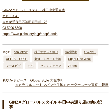
GINZAグローバルスタイル 神田中央通り店
〒101-0041
東京都千代田区神田須田町1-28
03-5296-8300
https://www.global-style.jp/shop/kanda
Tags:
cool effect
神田すずらん祭り
体感温度
ひんやり
ULTRA COOL
老舗インポート生地
Super Fine Wool
クールビズ
２℃
グレンチェック
Zegna
爽やか３ピース Global Style 大阪本町
＜カラフルコットンパンツ生地＞オーダースーツ東京・銀座
GINZAグローバルスタイル 神田中央通り店の他の記
事