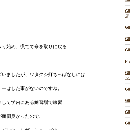
G
店
G
G
きり始め、慌てて傘を取りに戻る
G
Pr
G
ざいましたが、ワタクシ打ちっぱなしには
ン
ューはした事がないのですね。
G
G
まして学内にある練習場で練習
G
が面倒臭かったので、
G