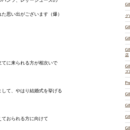
ルパンツ、レザーシューズの
G
れた思い出がございます（爆）
グ
G
G
G
店
立てに来られる方が相次いで
G
ズ
P
まして、やはり結婚式を挙げる
G
G
G
えておられる方に向けて
G