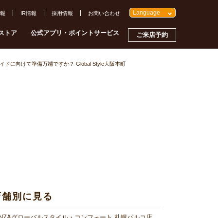
Language
報
IR情報
採用情報
お問い合わせ
ストア
公式アプリ・ポイントサービス
ご来店予約
ドに向けて準備万端ですか？ Global Style大阪本町
店舗別に見る
INZAグローバルスタイル・コンフォート 札幌パルコ店