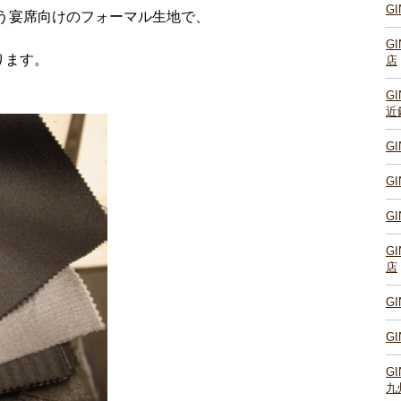
G
”という宴席向けのフォーマル生地で、
G
ります。
店
G
近
G
G
G
G
店
G
G
G
九