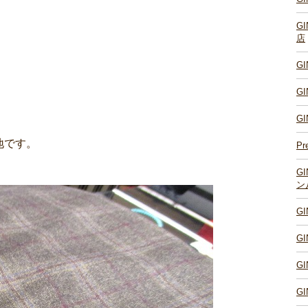
G
店
G
G
G
地です。
Pr
G
ン
G
G
G
G