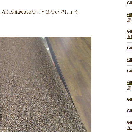
G
にshiawaseなことはないでしょう。
G
店
G
近
G
G
G
G
店
G
G
G
九