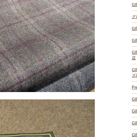
G
グ
G
G
G
店
G
ズ
P
G
G
G
G