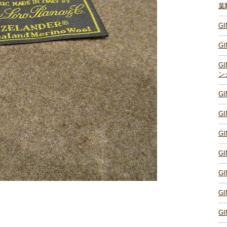
葉
G
G
G
ン
G
G
G
G
G
G
G