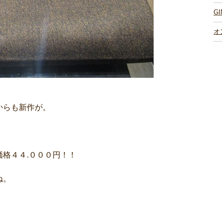
G
オ
からも新作が。
格４４.０００円！！
ね。
）