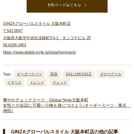
GINZAグローバルスタイル 大阪本町店
〒541-0047
大阪府大阪市中央区淡路町3-5-1 タンゴヤビル 2F
06-6206-3401
https://www.global-style.jp/shop/honmachi
Tags:
オーダースーツ
英国
DALLOW DALE
ダロウデイル
イギリス
トレンド
チェック
爽やかチェックスーツ Global Style大阪本町
女性との会話に可愛い小物を身につけよう♪オーダースーツ・東京
神田♪
GINZAグローバルスタイル 大阪本町店の他の記事