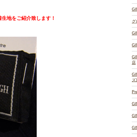
G
着生地をご紹介致します！
グ
G
G
G
店
G
ズ
P
G
G
G