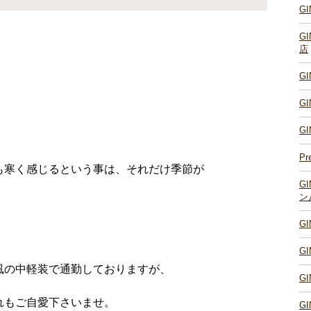
G
G
店
G
G
G
Pr
も寒く感じるという事は、それだけ季節が
G
ン
G
G
風の中軽装で通勤しておりますが、
G
れもご自愛下さいませ。
G