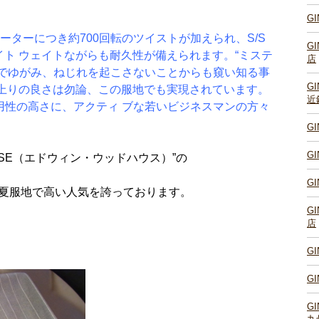
、
G
メーターにつき約700回転のツイストが加えられ、S/S
G
ト ウェイトながらも耐久性が備えられます。“ミステ
店
階でゆがみ、ねじれを起こさないことからも窺い知る事
G
て上りの良さは勿論、この服地でも実現されています。
近
用性の高さに、アクティ ブな若いビジネスマンの方々
G
G
OUSE（エドウィン・ウッドハウス）”の
G
の春夏服地で高い人気を誇っております。
G
店
G
G
G