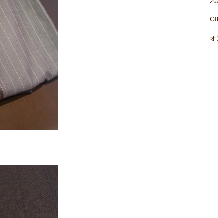
九
G
オ