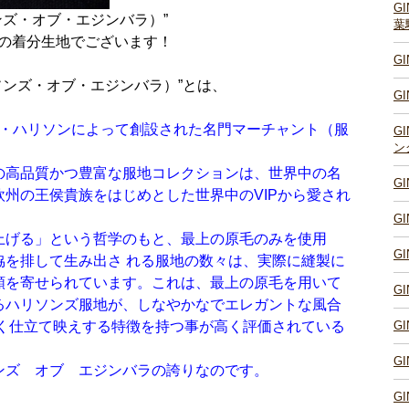
G
ハリソンズ・オブ・エジンバラ）”
葉
格値の着分生地でございます！
G
（ハリソンズ・オブ・エジンバラ）”とは、
G
ジ・ハリソンによって創設された名門マーチャント（服
G
ン
の高品質かつ豊富な服地コレクションは、世界中の名
G
州の王侯貴族をはじめとした世界中のVIPから愛され
G
上げる」という哲学のもと、最上の原毛のみを使用
G
協を排して生み出さ れる服地の数々は、実際に縫製に
頼を寄せられています。これは、最上の原毛を用いて
G
るハリソンズ服地が、しなやかなでエレガントな風合
すく仕立て映えする特徴を持つ事が高く評価されている
G
G
ンズ オブ エジンバラの誇りなのです。
G