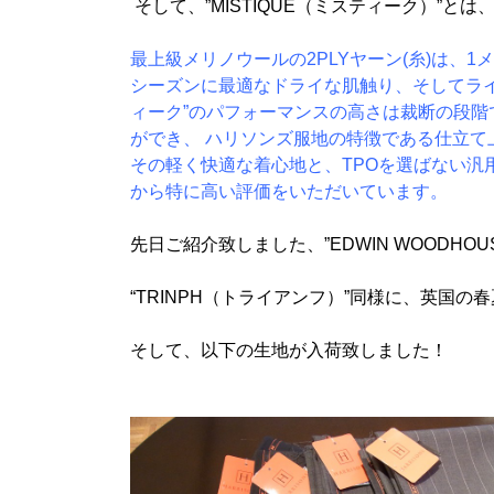
そして、”MISTIQUE（ミスティーク）”とは
最上級メリノウールの2PLYヤーン(糸)は、1
シーズンに最適なドライな肌触り、そしてライ
ィーク”のパフォーマンスの高さは裁断の段
ができ、 ハリソンズ服地の特徴である仕立
その軽く快適な着心地と、TPOを選ばない汎
から特に高い評価をいただいています。
先日ご紹介致しました、”EDWIN WOODH
“TRINPH（トライアンフ）”同様に、英国
そして、以下の生地が入荷致しました！