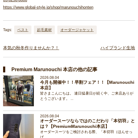
https://www.global-style.jp/shop/marunouchihonten
Tags:
ベスト
起毛素材
オーダージャケット
本気の秋冬作りませんか？！
ハイブランド生地
Premium Marunouchi 本店の他の記事
2026.08.04
今月も開催中！！早割フェア！！【Marunouchi
本店】
皆さまこんにちは。 連日猛暑日が続く中、ご来店ありが
とうございます。 ...
2026.08.04
オーダースーツならではのこだわり「本切羽」と
は？【PremiumMarunouchi本店】
オーダースーツをご検討される際、「本切羽（ほんせっ
ぱ ...