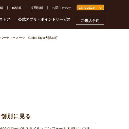
Language
報
IR情報
採用情報
お問い合わせ
ストア
公式アプリ・ポイントサービス
ご来店予約
ーティースーツ Global Style大阪本町
店舗別に見る
INZAグローバルスタイル・コンフォート 札幌パルコ店