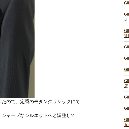
G
G
店
G
近
G
G
G
G
店
G
したので、定番のモダンクラシックにて
G
くシャープなシルエットへと調整して
G
九