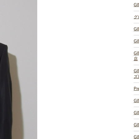
G
グ
G
G
G
店
G
ズ
P
G
G
G
G