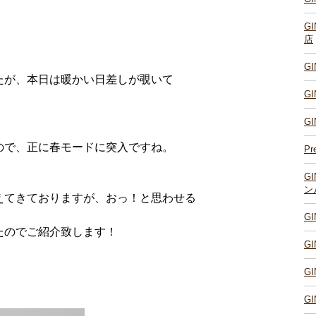
G
店
G
たが、本日は暖かい日差しが覗いて
G
！
G
ので、正に春モードに突入ですね。
Pr
G
ン
えてきておりますが、おっ！と思わせる
G
たのでご紹介致します！
G
G
G