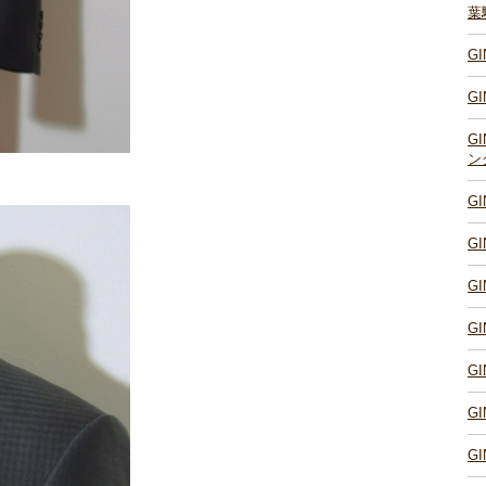
葉
G
G
G
ン
G
G
G
G
G
G
G