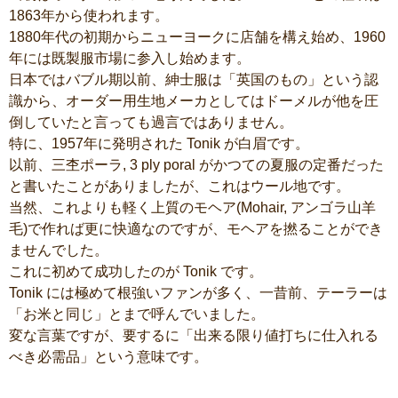
1863年から使われます。
1880年代の初期からニューヨークに店舗を構え始め、1960
年には既製服市場に参入し始めます。
日本ではバブル期以前、紳士服は「英国のもの」という認
識から、オーダー用生地メーカとしてはドーメルが他を圧
倒していたと言っても過言ではありません。
特に、1957年に発明された Tonik が白眉です。
以前、三杢ポーラ, 3 ply poral がかつての夏服の定番だった
と書いたことがありましたが、これはウール地です。
当然、これよりも軽く上質のモヘア(Mohair, アンゴラ山羊
毛)で作れば更に快適なのですが、モヘアを撚ることができ
ませんでした。
これに初めて成功したのが Tonik です。
Tonik には極めて根強いファンが多く、一昔前、テーラーは
「お米と同じ」とまで呼んでいました。
変な言葉ですが、要するに「出来る限り値打ちに仕入れる
べき必需品」という意味です。