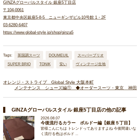
GINZAグローバルスタイル 銀座5丁目店
〒104-0061
東京都中央区銀座5-8-5 ニューギンザビル10号館 1・2F
03-6280-6407
https://www.global-style.jp/shop/ginza5
Tags:
英国調スーツ
DOUMEUIL
スーパーブリオ
SUPER BRIO
TONIK
安い
ヴィンテージ生地
オレンジ・ストライプ Global Style 大阪本町
メンテナンス シューズ編① ◆オーダースーツ・東京 神田
GINZAグローバルスタイル 銀座5丁目店の他の記事
2026.08.07
今後流行るカラー ボルドー編【銀座５丁目】
皆様こんにちは トレンドってありますよね 今後間違いな
く流行る色はボルド ...