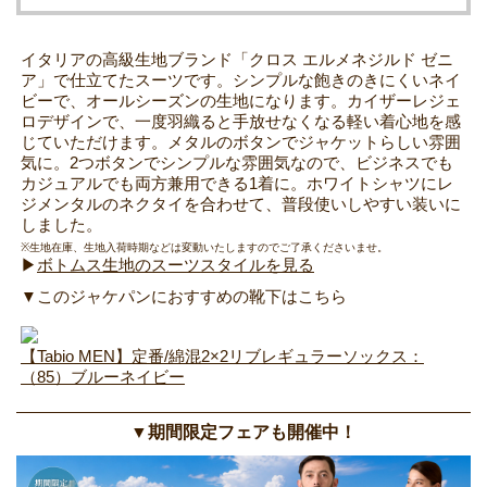
イタリアの高級生地ブランド「クロス エルメネジルド ゼニ
ア」で仕立てたスーツです。シンプルな飽きのきにくいネイ
ビーで、オールシーズンの生地になります。カイザーレジェ
ロデザインで、一度羽織ると手放せなくなる軽い着心地を感
じていただけます。メタルのボタンでジャケットらしい雰囲
気に。2つボタンでシンプルな雰囲気なので、ビジネスでも
カジュアルでも両方兼用できる1着に。ホワイトシャツにレ
ジメンタルのネクタイを合わせて、普段使いしやすい装いに
しました。
※生地在庫、生地入荷時期などは変動いたしますのでご了承くださいませ。
▶
ボトムス生地のスーツスタイルを見る
▼このジャケパンにおすすめの靴下はこちら
【Tabio MEN】定番/綿混2×2リブレギュラーソックス：
（85）ブルーネイビー
▼期間限定フェアも開催中！