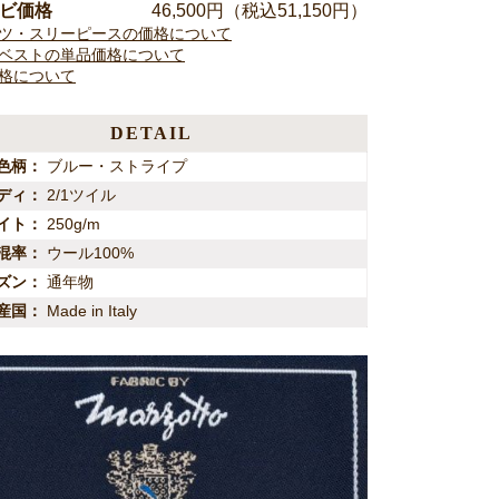
ンビ価格
46,500
円（税込51,150円）
ツ・スリーピースの価格について
ベストの単品価格について
格について
DETAIL
色柄
ブルー・ストライプ
ディ
2/1ツイル
イト
250g/m
混率
ウール100%
ズン
通年物
産国
Made in Italy