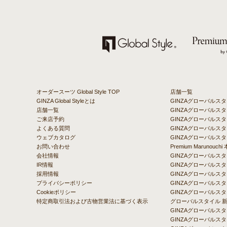
オーダースーツ Global Style TOP
店舗一覧
GINZA Global Styleとは
GINZAグローバルス
店舗一覧
GINZAグローバル
ご来店予約
GINZAグローバルスタ
よくある質問
GINZAグローバルスタ
ウェブカタログ
GINZAグローバルスタ
お問い合わせ
Premium Marunou
会社情報
GINZAグローバル
IR情報
GINZAグローバルス
採用情報
GINZAグローバルス
プライバシーポリシー
GINZAグローバルス
Cookieポリシー
GINZAグローバルス
特定商取引法および古物営業法に基づく表示
グローバルスタイル 
GINZAグローバルス
GINZAグローバルス