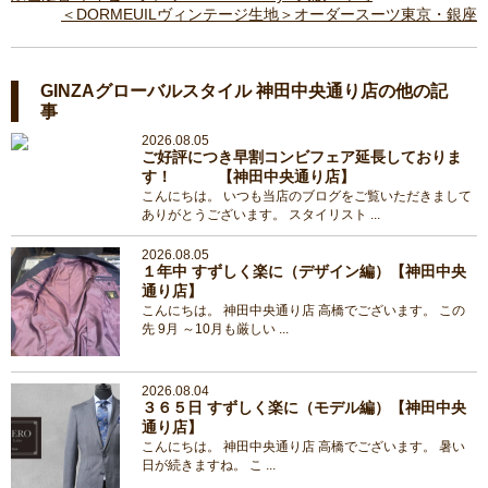
＜DORMEUILヴィンテージ生地＞オーダースーツ東京・銀座
GINZAグローバルスタイル 神田中央通り店の他の記
事
2026.08.05
ご好評につき早割コンビフェア延長しておりま
す！ 【神田中央通り店】
こんにちは。 いつも当店のブログをご覧いただきまして
ありがとうございます。 スタイリスト ...
2026.08.05
１年中 すずしく楽に（デザイン編）【神田中央
通り店】
こんにちは。 神田中央通り店 高橋でございます。 この
先 9月 ～10月も厳しい ...
2026.08.04
３６５日 すずしく楽に（モデル編）【神田中央
通り店】
こんにちは。 神田中央通り店 高橋でございます。 暑い
日が続きますね。 こ ...