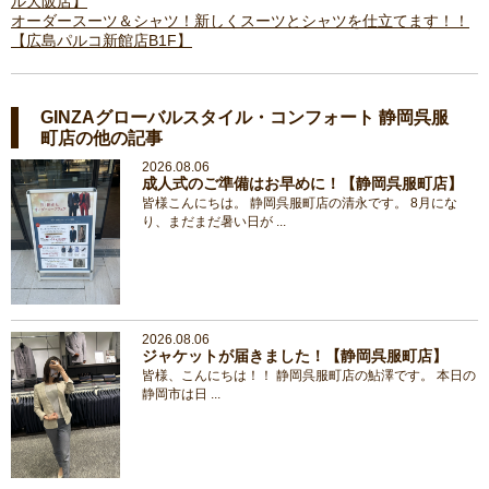
ル大阪店】
オーダースーツ＆シャツ！新しくスーツとシャツを仕立てます！！
【広島パルコ新館店B1F】
GINZAグローバルスタイル・コンフォート 静岡呉服
町店の他の記事
2026.08.06
成人式のご準備はお早めに！【静岡呉服町店】
皆様こんにちは。 静岡呉服町店の清永です。 8月にな
り、まだまだ暑い日が ...
2026.08.06
ジャケットが届きました！【静岡呉服町店】
皆様、こんにちは！！ 静岡呉服町店の鮎澤です。 本日の
静岡市は日 ...