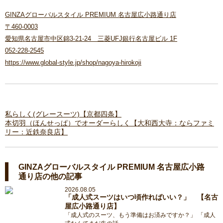
GINZAグローバルスタイル PREMIUM 名古屋広小路通り店
〒460-0003
愛知県名古屋市中区錦3-21-24 三菱UFJ銀行名古屋ビル 1F
052-228-2545
https://www.global-style.jp/shop/nagoya-hirokoji
私らしく(グレースーツ)【京都四条】
本切羽（ほんせっぱ）でオーダーらしく【大和西大寺：ならファミ
リー：近鉄奈良店】
GINZAグローバルスタイル PREMIUM 名古屋広小路
通り店の他の記事
2026.08.05
「成人式スーツはいつ頃作ればいい？」 【名古
屋広小路通り店】
「成人式のスーツ、もう準備はお済みですか？」 「成人