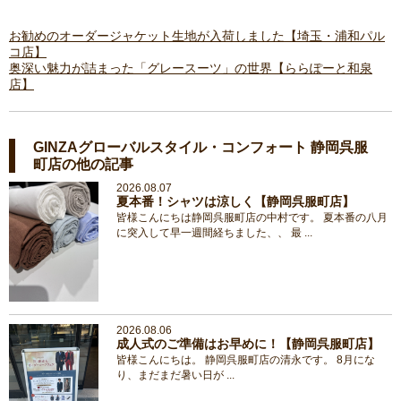
お勧めのオーダージャケット生地が入荷しました【埼玉・浦和パル
コ店】
奥深い魅力が詰まった「グレースーツ」の世界【ららぽーと和泉
店】
GINZAグローバルスタイル・コンフォート 静岡呉服
町店の他の記事
2026.08.07
夏本番！シャツは涼しく【静岡呉服町店】
皆様こんにちは静岡呉服町店の中村です。 夏本番の八月
に突入して早一週間経ちました、、 最 ...
2026.08.06
成人式のご準備はお早めに！【静岡呉服町店】
皆様こんにちは。 静岡呉服町店の清永です。 8月にな
り、まだまだ暑い日が ...