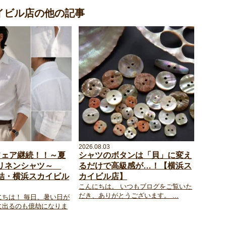
浜スカイビル店の他の記事
2026.08.03
フェア継続！！～夏
シャツのボタンは「貝」に変え
リネンシャツ～
るだけで高級感が…！【横浜ス
結・横浜スカイビル
カイビル店】
こんにちは。 いつもブログをご覧いた
だき、ありがとうございます。 ...
にちは！ 毎日、暑い日が
に出るのも億劫になりま