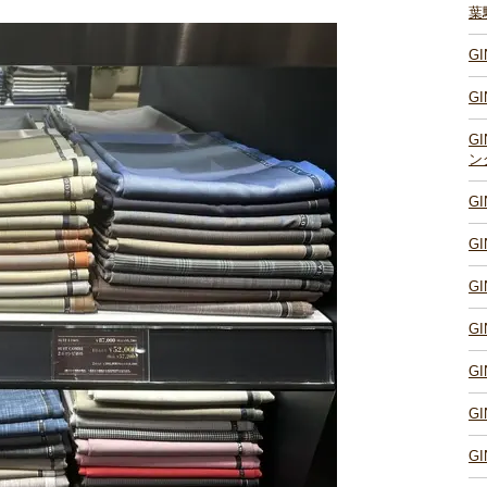
葉
G
G
G
ン
G
G
G
G
G
G
G