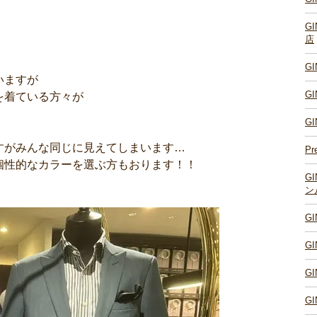
G
店
G
いますが
G
を着ている方々が
G
すがみんな同じに見えてしまいます…
Pr
個性的なカラーを選ぶ方もおります！！
G
ン
G
G
G
G