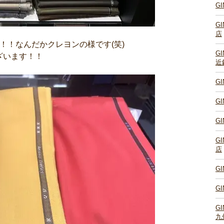
G
G
店
ます！！なんだかクレヨンの様です(笑)
G
ざいます！！
近
G
G
G
G
店
G
G
G
九