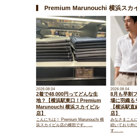
Premium Marunouchi 横
2026.08.04
2026.08.04
2着で48,000円ってどんな生
8月も早割
地？【横浜駅東口！Premium
場に羽織る
Marunouchi 横浜スカイビル
【横浜駅直
店】
店】
こんにちは！ Premium Marunouchi 横
みなさまこん
浜スカイビル店の横田です。 ...
続いており外
す… ...