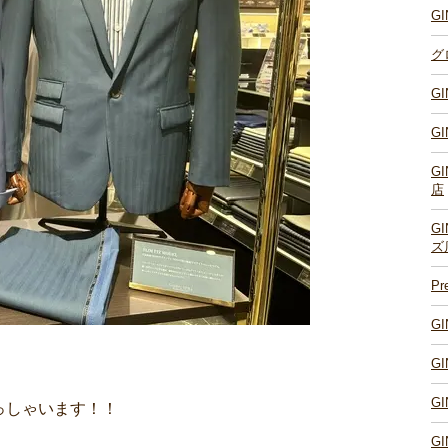
G
グ
G
G
G
店
G
ズ
P
G
G
G
っしゃいます！！
G