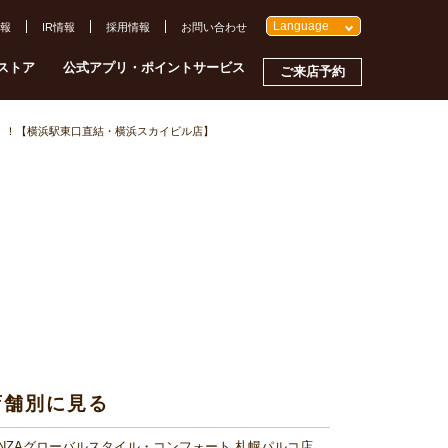
Language
報
IR情報
採用情報
お問い合わせ
ストア
公式アプリ・ポイントサービス
ご来店予約
l suit！！【横浜駅東口直結・横浜スカイビル店】
店舗別に見る
INZAグローバルスタイル・コンフォート 札幌パルコ店