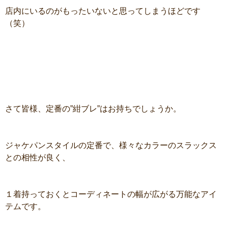
店内にいるのがもったいないと思ってしまうほどです
（笑）
さて皆様、定番の”紺ブレ”はお持ちでしょうか。
ジャケパンスタイルの定番で、様々なカラーのスラックス
との相性が良く、
１着持っておくとコーディネートの幅が広がる万能なアイ
テムです。