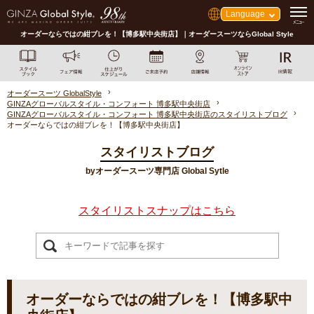
Language
オーダーならではの紺ブレを！【博多駅中央街店】｜オーダースーツならGlobal Style
オーダースーツ GlobalStyle
GINZAグローバルスタイル・コンフォート 博多駅中央街店
GINZAグローバルスタイル・コンフォート 博多駅中央街店のスタイリストブログ
オーダーならではの紺ブレを！【博多駅中央街店】
スタイリストブログ
byオーダースーツ専門店 Global Sytle
スタイリストスナップはこちら
オーダーならではの紺ブレを！【博多駅中