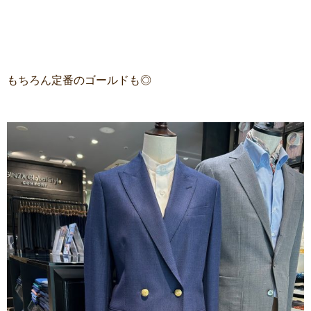
もちろん定番のゴールドも◎