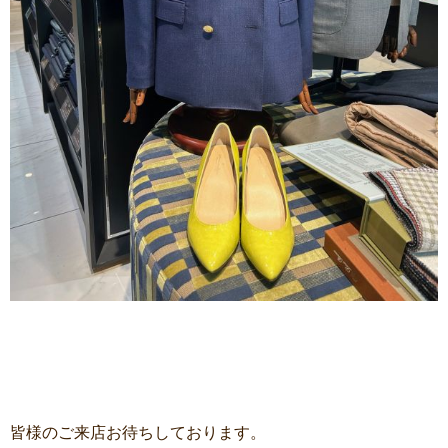
皆様のご来店お待ちしております。