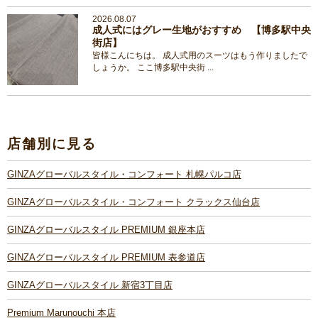
2026.08.07
成人式にはグレー生地がおすすめ 【博多駅中央
街店】
皆様こんにちは。 成人式用のスーツはもう作りましたで
しょうか。 ここ博多駅中央街 ...
店舗別に見る
GINZAグローバルスタイル・コンフォート 札幌パルコ店
GINZAグローバルスタイル・コンフォート クラックス仙台店
GINZAグローバルスタイル PREMIUM 銀座本店
GINZAグローバルスタイル PREMIUM 表参道店
GINZAグローバルスタイル 新宿3丁目店
Premium Marunouchi 本店