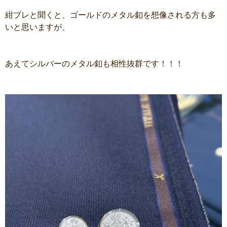
紺ブレと聞くと、ゴールドのメタル釦を想像される方も多
いと思いますが、
あえてシルバーのメタル釦も相性抜群です！！！