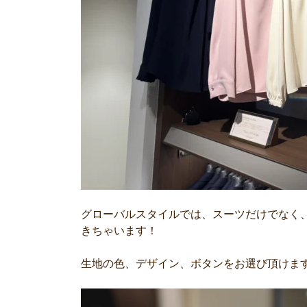
グローバルスタイルでは、スーツだけでなく
きちゃいます！
生地の色、デザイン、ボタンをお選び頂けま