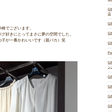
G
店
G
井崎でございます。
G
パグ好きにとってまさに夢の空間でした。
の子が一番かわいいです（親バカ）笑
G
Pr
G
ン
G
G
G
G