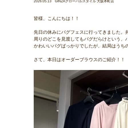
2026.05.13 GINZAグローバルスタイル 大阪本町店
皆様、こんにちは！！
先日の休みにパグフェスに行ってきました。
周りのどこを見渡してもパグだらけという、
かわいいパグばっかりでしたが、結局はうち
さて、本日はオーダーブラウスのご紹介！！