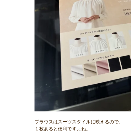
ブラウスはスーツスタイルに映えるので、
１枚あると便利ですよね。