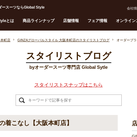
ならGlobal Style
会社情
Styleとは
商品ラインナップ
店舗情報
フェア情報
オンライン
阪本町店
GINZAグローバルスタイル 大阪本町店のスタイリストブログ
オーダーブラ
スタイリストブログ
byオーダースーツ専門店 Global Sytle
スタイリストスナップはこちら
の着こなし【大阪本町店】
G