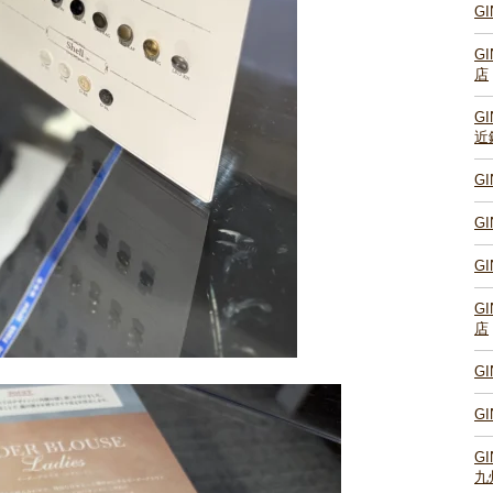
G
G
店
G
近
G
G
G
G
店
G
G
G
九