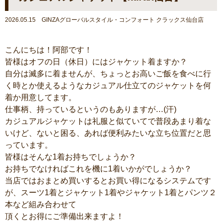
2026.05.15 GINZAグローバルスタイル・コンフォート クラックス仙台店
こんにちは！阿部です！
皆様はオフの日（休日）にはジャケット着ますか？
自分は滅多に着ませんが、ちょっとお高いご飯を食べに行
く時とか使えるようなカジュアル仕立てのジャケットを何
着か用意してます。
仕事柄、持っているというのもありますが…(汗)
カジュアルジャケットは礼服と似ていてで普段あまり着な
いけど、ないと困る、あれば便利みたいな立ち位置だと思
っています。
皆様はそんな1着お持ちでしょうか？
お持ちでなければこれを機に1着いかがでしょうか？
当店ではおまとめ買いするとお買い得になるシステムです
が、スーツ1着とジャケット1着やジャケット1着とパンツ２
本など組み合わせて
頂くとお得にご準備出来ますよ！