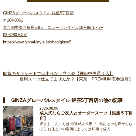
GINZAグローバルスタイル 銀座5丁目店
〒104-0061
東京都中央区銀座5-8-5 ニューギンザビル10号館 1・2F
03-6280-6407
https://www.global-style.jp/shop/ginza5
既製のタキシードでは出せない立ち姿【神田中央通り店】
夏用スーツ仕立てませんか？【東京・PREMIUM表参道店】
GINZAグローバルスタイル 銀座5丁目店の他の記事
2026.08.06
成人式ならご友人とオーダースーツ【銀座５丁目
店】
皆さま こんにちは 最近成人式用でご検討とのお声がちら
ほら お住まいの場所によっては18歳で成人 ...