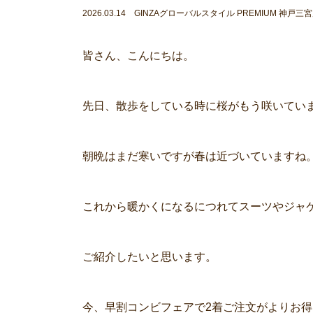
2026.03.14 GINZAグローバルスタイル PREMIUM 神戸三
皆さん、こんにちは。
先日、散歩をしている時に桜がもう咲いてい
朝晩はまだ寒いですが春は近づいていますね
これから暖かくになるにつれてスーツやジャ
ご紹介したいと思います。
今、早割コンビフェアで2着ご注文がよりお