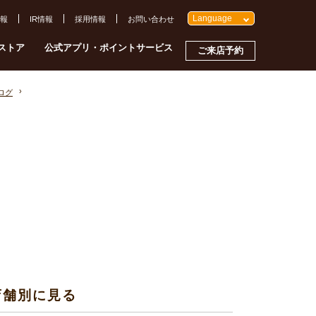
Language
報
IR情報
採用情報
お問い合わせ
ストア
公式アプリ・ポイントサービス
ご来店予約
ログ
店舗別に見る