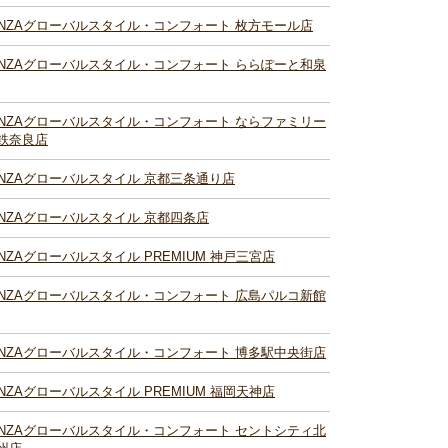
INZAグローバルスタイル・コンフォート 枚方モール店
INZAグローバルスタイル・コンフォート ららぽーと和泉
INZAグローバルスタイル・コンフォート ならファミリー
鉄奈良店
INZAグローバルスタイル 京都三条通り店
INZAグローバルスタイル 京都四条店
INZAグローバルスタイル PREMIUM 神戸三宮店
INZAグローバルスタイル・コンフォート 広島パルコ新館
INZAグローバルスタイル・コンフォート 博多駅中央街店
INZAグローバルスタイル PREMIUM 福岡天神店
INZAグローバルスタイル・コンフォート セントシティ北