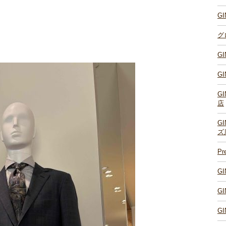
G
グ
G
G
G
店
G
ズ
P
G
G
G