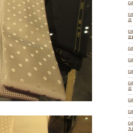
G
G
店
G
近
G
G
G
G
店
G
G
G
九