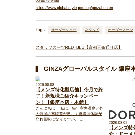
03-5579-9485
https://www.global-style.jp/shop/ginzahonten
Tags:
オーダーシャツ
ネクタイ
オーダースーツ
スタッフスーツRED×BLU【京都三条通り店】
GINZAグローバルスタイル 銀
2026.08.08
【メンズ特化型店舗】今月で終
了！新規様ご紹介キャンペー
ン！【銀座本店・本館】
こんにちは！ 私は、毎年室内温度と外
の気温の寒暖差が激しく夏場は体調が
崩れ気味になりますが、 ...
2026.08.02
【メンズ特
介：ドーメ