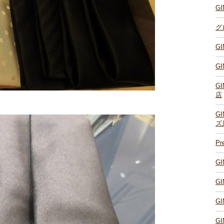
G
グ
G
G
G
店
G
ズ
P
G
G
G
G