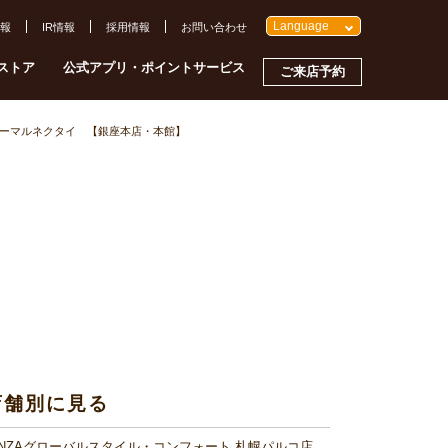
Language
報
IR情報
採用情報
お問い合わせ
ストア
公式アプリ・ポイントサービス
ご来店予約
ーマルネクタイ 【銀座本店・本館】
店舗別に見る
INZAグローバルスタイル・コンフォート 札幌パルコ店