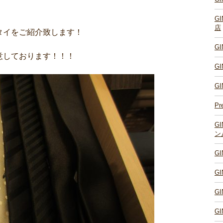
G
店
タイをご紹介致します！
G
意しております！！！
G
G
Pr
G
ン
G
G
G
G