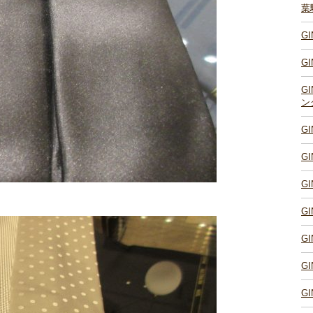
葉
G
G
G
ン
G
G
G
G
G
G
G