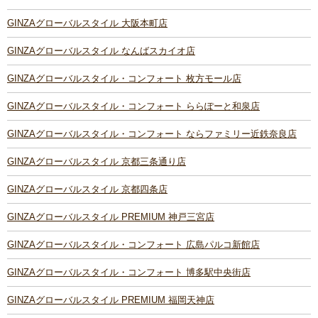
GINZAグローバルスタイル 大阪本町店
GINZAグローバルスタイル なんばスカイオ店
GINZAグローバルスタイル・コンフォート 枚方モール店
GINZAグローバルスタイル・コンフォート ららぽーと和泉店
GINZAグローバルスタイル・コンフォート ならファミリー近鉄奈良店
GINZAグローバルスタイル 京都三条通り店
GINZAグローバルスタイル 京都四条店
GINZAグローバルスタイル PREMIUM 神戸三宮店
GINZAグローバルスタイル・コンフォート 広島パルコ新館店
GINZAグローバルスタイル・コンフォート 博多駅中央街店
GINZAグローバルスタイル PREMIUM 福岡天神店