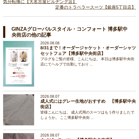
気分転換に【大名古屋ビルヂング店】
定番のトラベラースーツ【銀座5丁目店】
GINZAグローバルスタイル・コンフォート 博多駅中
央街店の他の記事
2026.08.08
8/31まで！オーダージャケット・オーダーシャツ
セットフェア【博多駅中央街店】
ブログをご覧の皆様、こんにちは。 本日は博多駅中央街
店にてヘルプで出勤しており ...
2026.08.07
成人式にはグレー生地がおすすめ 【博多駅中央
街店】
皆様こんにちは。 成人式用のスーツはもう作りましたで
しょうか。 ここ博多駅中央街 ...
2026.08.07