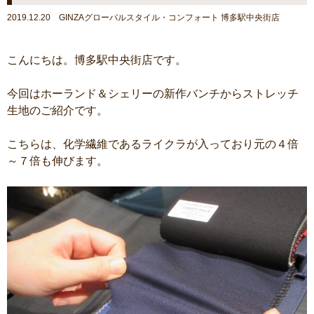
2019.12.20 GINZAグローバルスタイル・コンフォート 博多駅中央街店
こんにちは。博多駅中央街店です。
今回はホーランド＆シェリーの新作バンチからストレッチ
生地のご紹介です。
こちらは、化学繊維であるライクラが入っており元の４倍
～７倍も伸びます。