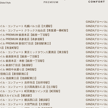
GINZAグロー
タイル・コンフォート 札幌パルコ店【大通駅】
GINZAグローバ
スタイル・コンフォート クラックス仙台店【青葉通一番町駅】
GINZAグローバ
イル PREMIUM 銀座本店【銀座一丁目駅】
GINZAグロー
イル PREMIUM 表参道店【表参道駅】
GINZAグローバ
イル PREMIUM 新宿3丁目店【新宿駅東口】
GINZAグローバル
chi 本店【有楽町駅】
GINZAグローバ
スタイル・コンフォート 東京ミッドタウン八重洲店【東京駅】
GINZAグローバ
タイル 銀座新本店【銀座一丁目駅】
GINZAグローバ
タイル 銀座本店・本館【銀座一丁目駅】
GINZAグローバ
タイル 銀座5丁目店【銀座駅】
GINZAグローバ
タイル 神田中央通り店【神田駅】
GINZAグローバ
新宿南口店【新宿駅南口】
GINZAグローバ
タイル 池袋東口店【池袋駅東口】
GINZAグロー
タイル・コンフォート 吉祥寺店【吉祥寺駅】
GINZAグローバ
タイル・コンフォート 立川髙島屋S.C.店【立川駅】
GINZAグローバル
スタイル・コンフォート 町田東急ツインズ店【町田駅】
GINZAグローバ
uchi 横浜スカイビル店【横浜駅】
GINZAグローバル
タイル・コンフォート 横浜西口店【横浜駅】
GINZAグローバ
タイル・コンフォート 大宮門街店【大宮駅】
GINZAグローバ