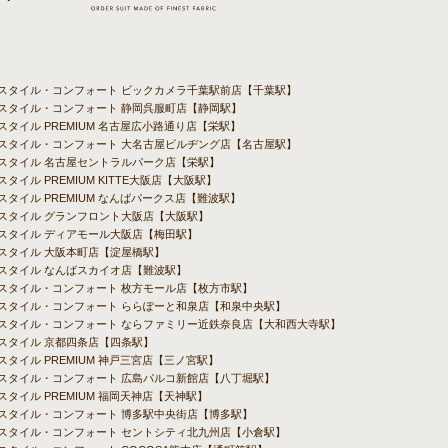
バルスタイル・コンフォート ビックカメラ千葉駅前店【千葉駅】
ルスタイル・コンフォート 静岡呉服町店【静岡駅】
ルスタイル PREMIUM 名古屋広小路通り店【栄駅】
バルスタイル・コンフォート 大名古屋ビルヂング店【名古屋駅】
ルスタイル 名古屋セントラルパーク店【栄駅】
スタイル PREMIUM KITTE大阪店【大阪駅】
ルスタイル PREMIUM なんばパークス店【難波駅】
ルスタイル グランフロント大阪店【大阪駅】
ルスタイル ディアモール大阪店【梅田駅】
ルスタイル 大阪本町店【淀屋橋駅】
ルスタイル なんばスカイオ店【難波駅】
ルスタイル・コンフォート 枚方モール店【枚方市駅】
ルスタイル・コンフォート ららぽーと和泉店【和泉中央駅】
バルスタイル・コンフォート ならファミリー近鉄奈良店【大和西大寺駅】
ルスタイル 京都四条店【四条駅】
スタイル PREMIUM 神戸三宮店【三ノ宮駅】
ルスタイル・コンフォート 広島パルコ新館店【八丁堀駅】
スタイル PREMIUM 福岡天神店【天神駅】
ルスタイル・コンフォート 博多駅中央街店【博多駅】
ルスタイル・コンフォート セントシティ北九州店【小倉駅】