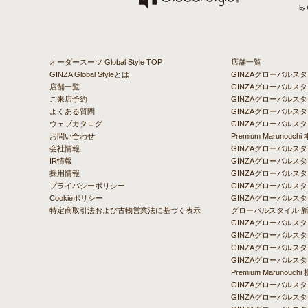
オーダースーツ Global Style TOP
店舗一覧
GINZA Global Styleとは
GINZAグローバルス
店舗一覧
GINZAグローバル
ご来店予約
GINZAグローバルスタ
よくある質問
GINZAグローバルスタ
ウェブカタログ
GINZAグローバルスタ
お問い合わせ
Premium Marunou
会社情報
GINZAグローバル
IR情報
GINZAグローバルス
採用情報
GINZAグローバルス
プライバシーポリシー
GINZAグローバルス
Cookieポリシー
GINZAグローバルス
特定商取引法および古物営業法に基づく表示
グローバルスタイル 
GINZAグローバルス
GINZAグローバルス
GINZAグローバルス
GINZAグローバル
Premium Maruno
GINZAグローバルス
GINZAグローバルス