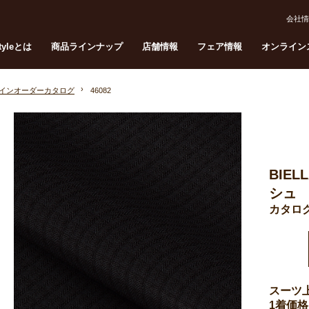
会社情
Styleとは
商品ラインナップ
店舗情報
フェア情報
オンライン
インオーダーカタログ
46082
BIE
シュ
カタログ
スーツ
1着価格