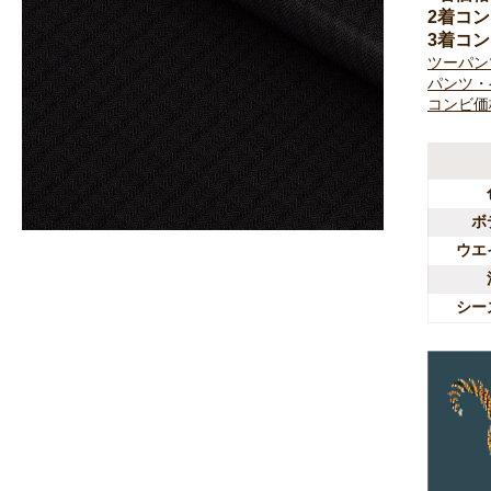
2着コ
3着コ
ツーパン
パンツ・
コンビ価
ボ
ウエ
シー