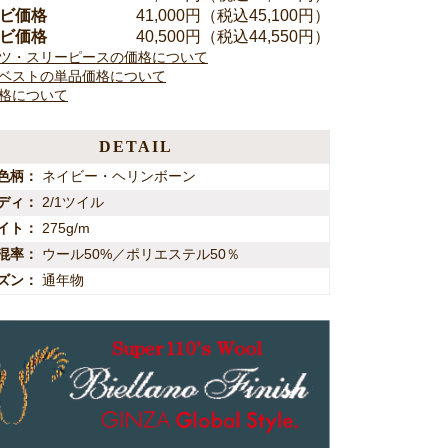
ンビ価格
41,000
円（税込45,100円）
ンビ価格
40,500
円（税込44,550円）
ツ・スリーピースの価格について
ベストの単品価格について
格について
DETAIL
色柄
ネイビー・ヘリンボーン
ディ
2/1ツイル
イト
275g/m
混率
ウール50%／ポリエステル50％
ズン
通年物