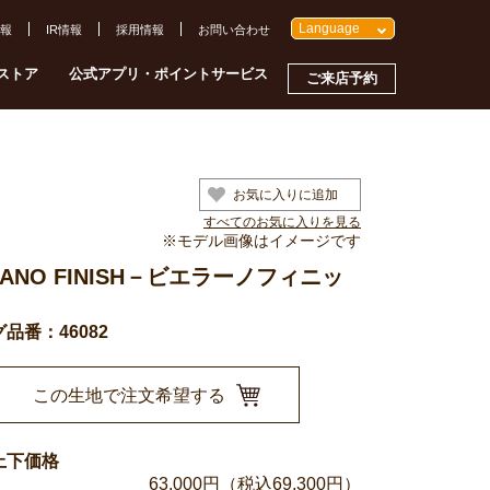
Language
報
IR情報
採用情報
お問い合わせ
ストア
公式アプリ・ポイントサービス
ご来店予約
お気に入りに追加
すべてのお気に入りを見る
※モデル画像はイメージです
LLANO FINISH－ビエラーノフィニッ
品番：46082
この生地で注文希望する
上下価格
63,000
円（税込69,300円）