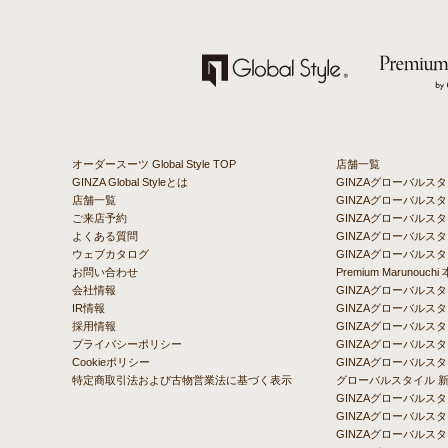
オーダースーツ Global Style TOP
店舗一覧
GINZA Global Styleとは
GINZAグローバルス
店舗一覧
GINZAグローバル
ご来店予約
GINZAグローバルスタ
よくある質問
GINZAグローバルスタ
ウェブカタログ
GINZAグローバルスタ
お問い合わせ
Premium Marunou
会社情報
GINZAグローバル
IR情報
GINZAグローバルス
採用情報
GINZAグローバルス
プライバシーポリシー
GINZAグローバルス
Cookieポリシー
GINZAグローバルス
特定商取引法および古物営業法に基づく表示
グローバルスタイル 
GINZAグローバルス
GINZAグローバルス
GINZAグローバルス