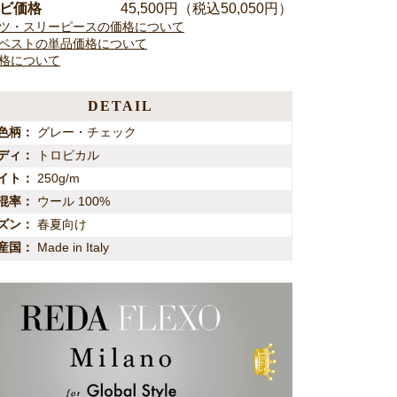
ンビ価格
45,500
円（税込50,050円）
ツ・スリーピースの価格について
ベストの単品価格について
格について
DETAIL
色柄
グレー・チェック
ディ
トロピカル
イト
250g/m
混率
ウール 100%
ズン
春夏向け
産国
Made in Italy