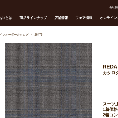
会社情
Styleとは
商品ラインナップ
店舗情報
フェア情報
オンライン
インオーダーカタログ
28475
REDA
カタログ
スーツ
1着価格
2着コ