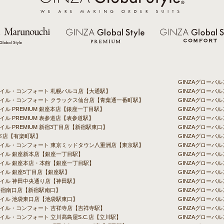
GINZAグロー
タイル・コンフォート 札幌パルコ店【大通駅】
GINZAグローバ
スタイル・コンフォート クラックス仙台店【青葉通一番町駅】
GINZAグローバ
イル PREMIUM 銀座本店【銀座一丁目駅】
GINZAグロー
イル PREMIUM 表参道店【表参道駅】
GINZAグローバ
イル PREMIUM 新宿3丁目店【新宿駅東口】
GINZAグローバル
chi 本店【有楽町駅】
GINZAグローバ
スタイル・コンフォート 東京ミッドタウン八重洲店【東京駅】
GINZAグローバ
タイル 銀座新本店【銀座一丁目駅】
GINZAグローバ
タイル 銀座本店・本館【銀座一丁目駅】
GINZAグローバ
タイル 銀座5丁目店【銀座駅】
GINZAグローバ
タイル 神田中央通り店【神田駅】
GINZAグローバ
新宿南口店【新宿駅南口】
GINZAグローバ
タイル 池袋東口店【池袋駅東口】
GINZAグロー
タイル・コンフォート 吉祥寺店【吉祥寺駅】
GINZAグローバ
タイル・コンフォート 立川髙島屋S.C.店【立川駅】
GINZAグローバル