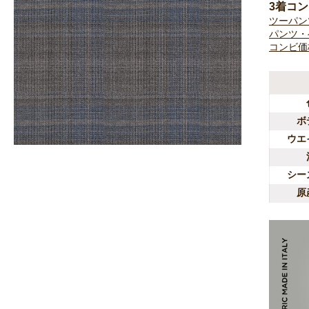
3着コ
ツーパン
パンツ・
コンビ価
ボ
ウエ
シー
原